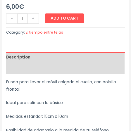
6,00
€
ADD TO CART
-
+
Category:
El tiempo entre telas
Description
Reviews (0)
Funda para llevar el móvil colgado al cuello, con bolsillo
frontal.
Ideal para salir con lo básico
Medidas estándar: 15cm x 10cm
Posiblidad de adaptarlo a la medida de tu teléfono