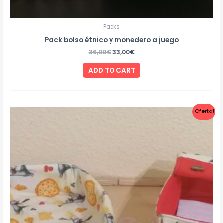
Packs
Pack bolso étnico y monedero a juego
36,00
€
33,00
€
ADD TO CART
¡Oferta!