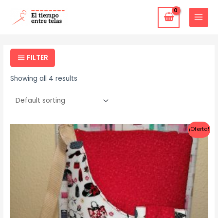
Ir
MAIN
al
MENU
contenido
FILTER
Showing all 4 results
¡Oferta!