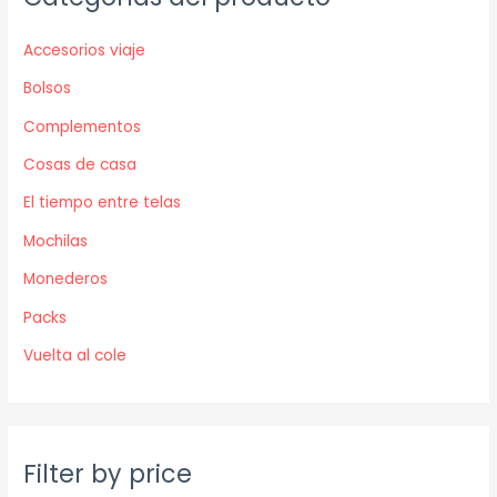
n
x
Accesorios viaje
p
p
r
r
Bolsos
i
i
Complementos
c
c
Cosas de casa
e
e
El tiempo entre telas
Mochilas
Monederos
Packs
Vuelta al cole
Filter by price