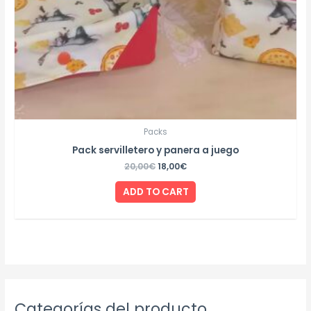
Packs
Pack servilletero y panera a juego
20,00
€
18,00
€
ADD TO CART
M
M
Categorías del producto
i
a