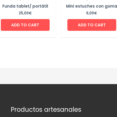
Funda tablet/ portátil
Mini estuches con gom
25,00
€
6,00
€
ADD TO CART
ADD TO CART
Productos artesanales