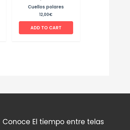
a
Cuellos polares
12,00
€
ADD TO CART
Conoce El tiempo entre telas