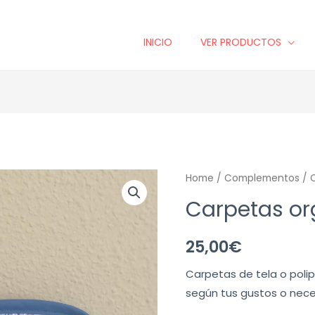
INICIO
VER PRODUCTOS
Minus
Carpetas
Plus
Home
/
Complementos
/ 
Quantity
organizadoras
Quantity
Carpetas or
quantity
25,00
€
Carpetas de tela o poli
según tus gustos o nece