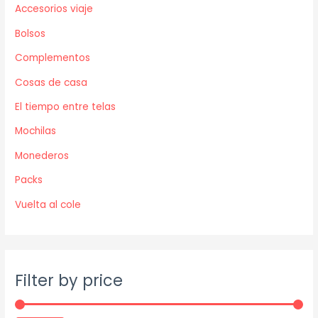
Accesorios viaje
p
p
r
r
Bolsos
i
i
Complementos
c
c
Cosas de casa
e
e
El tiempo entre telas
Mochilas
Monederos
Packs
Vuelta al cole
Filter by price