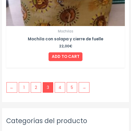
Mochilas
Mochila con solapa y cierre de fuelle
22,00
€
ADD TO CART
←
1
2
3
4
5
→
M
M
Categorías del producto
i
a
n
x