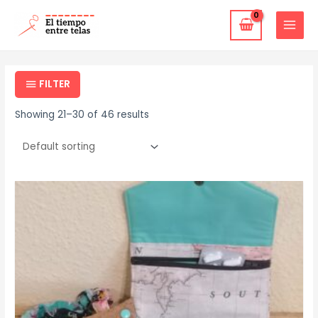
Ir
MAIN
al
MENU
contenido
FILTER
Showing 21–30 of 46 results