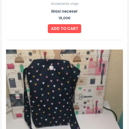
Accesorios viaje
Maxi neceser
18,00
€
ADD TO CART